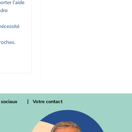
rter l’aide
ndre
nécessité
roches.
 sociaux
Votre contact